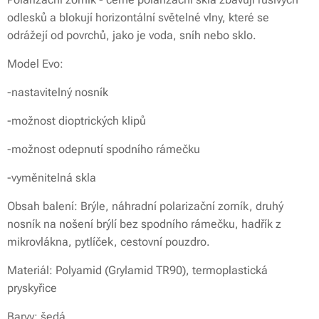
odlesků a blokují horizontální světelné vlny, které se
odrážejí od povrchů, jako je voda, sníh nebo sklo.
Model Evo:
-nastavitelný nosník
-možnost dioptrických klipů
-možnost odepnutí spodního rámečku
-vyměnitelná skla
Obsah balení: Brýle, náhradní polarizační zorník, druhý
nosník na nošení brýlí bez spodního rámečku, hadřík z
mikrovlákna, pytlíček, cestovní pouzdro.
Materiál: Polyamid (Grylamid TR90), termoplastická
pryskyřice
Barvy: šedá