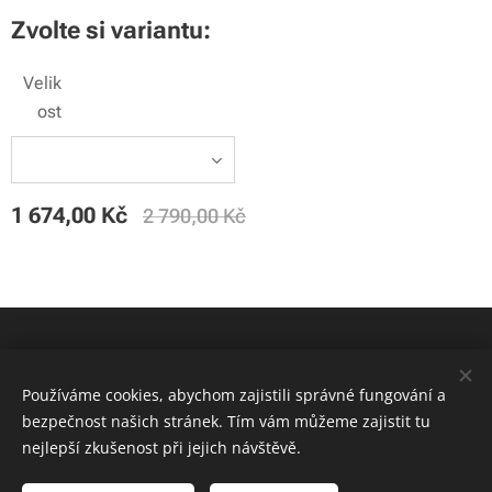
Zvolte si variantu:
Velik
ost
1 674,00
Kč
2 790,00
Kč
© 2020 MOUNTAIN SPORT | Všechna práva vyhrazena
Používáme cookies, abychom zajistili správné fungování a
Cookies
bezpečnost našich stránek. Tím vám můžeme zajistit tu
nejlepší zkušenost při jejich návštěvě.