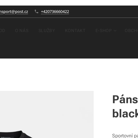
nsport@post.cz
+420736660422
OD
O NÁS
SLUŽBY
KONTAKT
E-SHOP
OBCH
Páns
blac
Sportovní p