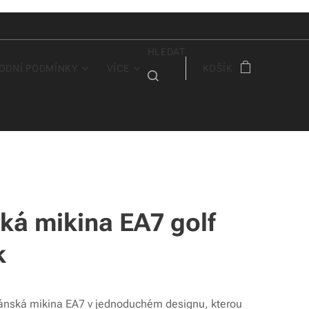
HLEDAT
ODNÍ PODMÍNKY
VÍCE
KOŠÍK
ká mikina EA7 golf
k
ánská mikina EA7 v jednoduchém designu, kterou