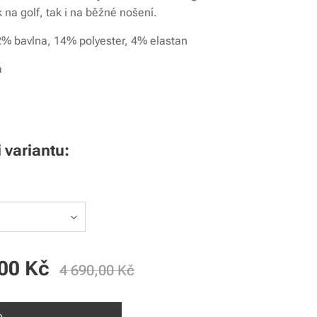
k na golf, tak i na běžné nošení.
2% bavlna, 14% polyester, 4% elastan
á
i variantu:
00
Kč
4 690,00
Kč