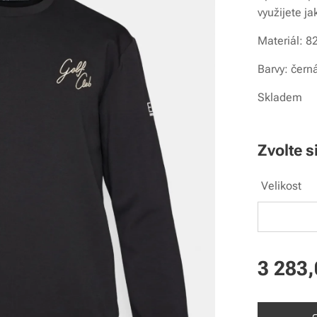
využijete ja
Materiál: 8
Barvy: čern
Skladem
Zvolte s
Velikost
3 283,