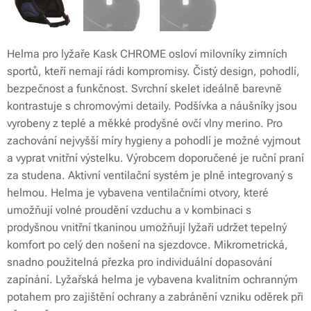
Helma pro lyžaře Kask CHROME osloví milovníky zimních
sportů, kteří nemají rádi kompromisy. Čistý design, pohodlí,
bezpečnost a funkčnost. Svrchní skelet ideálně barevně
kontrastuje s chromovými detaily. Podšívka a náušníky jsou
vyrobeny z teplé a měkké prodyšné ovčí vlny merino. Pro
zachování nejvyšší míry hygieny a pohodlí je možné vyjmout
a vyprat vnitřní výstelku. Výrobcem doporučené je ruční praní
za studena. Aktivní ventilační systém je plně integrovaný s
helmou. Helma je vybavena ventilačními otvory, které
umožňují volné proudění vzduchu a v kombinaci s
prodyšnou vnitřní tkaninou umožňují lyžaři udržet tepelný
komfort po celý den nošení na sjezdovce. Mikrometrická,
snadno použitelná přezka pro individuální dopasování
zapínání. Lyžařská helma je vybavena kvalitním ochranným
potahem pro zajištění ochrany a zabránění vzniku oděrek při