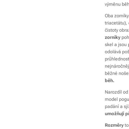
výměnu běh
Oba zorníky
triacetátu),
čistoty obr
zorníky
poh
skel a jsou
odolává poš
průhlednost 
nejnáročněj
běžné nošen
běh.
Narozdíl od
model pog
padání a sjí
umožňují p
Rozměry
to