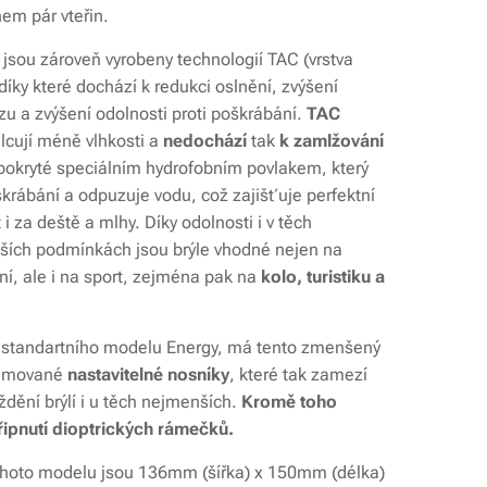
em pár vteřin.
 jsou zároveň vyrobeny technologií TAC (vrstva
 díky které dochází k redukci oslnění, zvýšení
azu a zvýšení odolnosti proti poškrábání.
TAC
lcují méně vlhkosti a
nedochází
tak
k zamlžování
 pokryté speciálním hydrofobním povlakem, který
krábání a odpuzuje vodu, což zajišťuje perfektní
i za deště a mlhy. Díky odolnosti i v těch
ších podmínkách jsou brýle vhodné nejen na
í, ale i na sport, zejména pak na
kolo, turistiku a
 standartního modelu Energy, má tento zmenšený
umované
nastavitelné nosníky
, které tak zamezí
ždění brýlí i u těch nejmenších.
Kromě toho
řipnutí dioptrických rámečků.
hoto modelu jsou 136mm (šířka) x 150mm (délka)