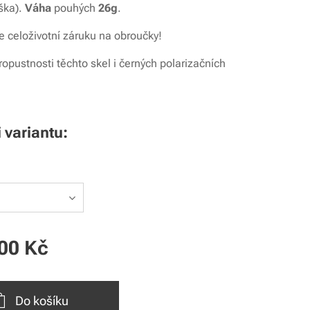
ška).
Váha
pouhých
26g
.
 celoživotní záruku na obroučky!
ropustnosti těchto skel i černých polarizačních
i variantu:
00
Kč
Do košíku