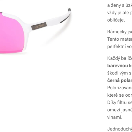
a ženy s úzk
vždy je ale 
obličeje.
Rámečky js
Tento materi
perfektní v
Každý balíč
barevnou
k
škodlivým s
černá polar
Polarizované
které se odr
Díky filtru 
omezí jasné
vlnami.
Jednoduchý 