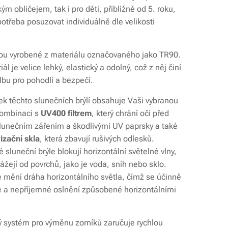
ým obličejem, tak i pro děti, přibližně od 5. roku,
potřeba posuzovat individuálně dle velikosti
ou vyrobené z materiálu označovaného jako TR90.
ál je velice lehký, elastický a odolný, což z něj činí
olbu pro pohodlí a bezpečí.
ek těchto slunečních brýlí obsahuje Vaši vybranou
ombinaci s
UV400 filtrem
, který chrání oči před
lunečním zářením a škodlivými UV paprsky a také
izační skla
, která zbavují rušivých odlesků.
 sluneční brýle blokují horizontální světelné vlny,
ážejí od povrchů, jako je voda, sníh nebo sklo.
se mění dráha horizontálního světla, čímž se účinně
 a nepříjemné oslnění způsobené horizontálními
systém pro výměnu zorníků zaručuje rychlou