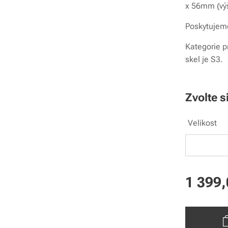
x 56mm (vý
Poskytujeme
Kategorie p
skel je S3.
Zvolte s
Velikost
1 399,