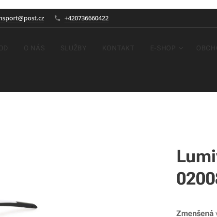
nsport@post.cz
+420736660422
OD
O NÁS
SLUŽBY
KONTAKT
E-SHOP
OBCH
Lumi
0200
Zmenšená