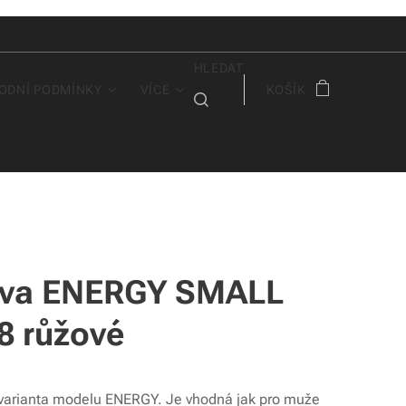
HLEDAT
ODNÍ PODMÍNKY
VÍCE
KOŠÍK
va ENERGY SMALL
8 růžové
varianta modelu ENERGY. Je vhodná jak pro muže