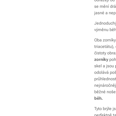
se mění drá
jasné a nep
Jednoduchý 
výměnu běh
Oba zorníky
triacetátu),
čistoty obr
zorníky
poh
skel a jsou
odolává poš
průhlednost 
nejnáročněj
běžné nošen
běh.
Tyto brýle 
perfektně t