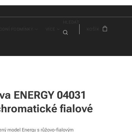
HLEDAT
ODNÍ PODMÍNKY
VÍCE
KOŠÍK
va ENERGY 04031
chromatické fialové
ený model Energy s růžovo-fialovým