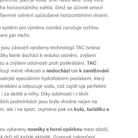
ha horizontálního světla, čímž se účinně omezí
říjemné oslnění způsobené horizontálními vlnami.
systém pro výměnu zorníků zaručuje rychlou
em pár vteřin.
 jsou zároveň vyrobeny technologií TAC (vrstva
 díky které dochází k redukci oslnění, zvýšení
azu a zvýšení odolnosti proti poškrábání.
TAC
lcují méně vlhkosti a
nedochází
tak
k zamlžování
 pokryté speciálním hydrofobním povlakem, který
krábání a odpuzuje vodu, což zajišťuje perfektní
i za deště a mlhy. Díky odolnosti i v těch
ších podmínkách jsou brýle vhodné nejen na
í, ale i na sport, zejména pak na
kolo, turistiku a
jsou vybaveny
nosníky s
horní opěrkou
mezi obočí,
ak drží při každé aktivitě. Gumové zakončení