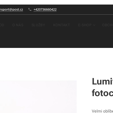
nsport@post.cz
+420736660422
OD
O NÁS
SLUŽBY
KONTAKT
E-SHOP
OBCH
Lumi
foto
Velmi oblíb