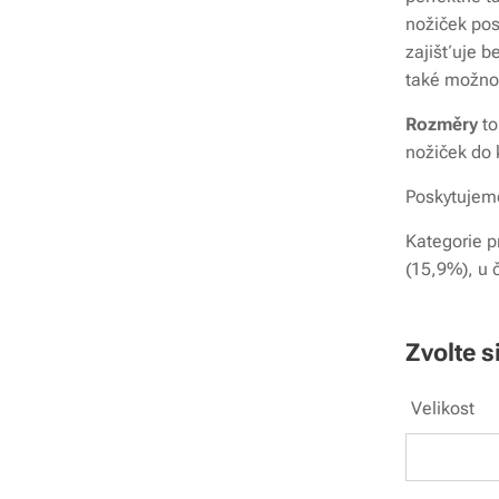
nožiček pos
zajišťuje b
také možnos
Rozměry
to
nožiček do 
Poskytujeme
Kategorie p
(15,9%), u 
Zvolte s
Velikost