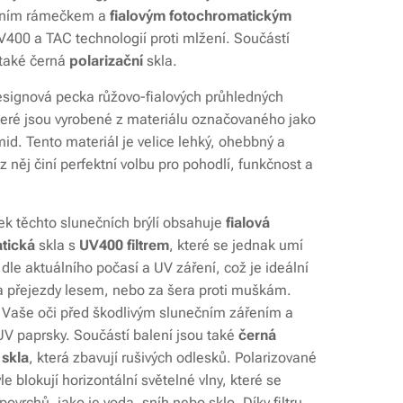
tním rámečkem a
fialovým
fotochromatickým
400 a TAC technologií proti mlžení. Součástí
 také černá
polarizační
skla.
signová pecka růžovo-fialových průhledných
eré jsou vyrobené z materiálu označovaného jako
id. Tento materiál je velice lehký, ohebbný a
z něj činí perfektní volbu pro pohodlí, funkčnost a
ek těchto slunečních brýlí obsahuje
fialová
tická
skla s
UV400 filtrem
, které se jednak umí
dle aktuálního počasí a UV záření, což je ideální
a přejezdy lesem, nebo za šera proti muškám.
 Vaše oči před škodlivým slunečním zářením a
UV paprsky. Součástí balení jsou také
černá
 skla
, která zbavují rušivých odlesků. Polarizované
le blokují horizontální světelné vlny, které se
povrchů, jako je voda, sníh nebo sklo. Díky filtru