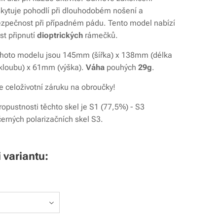
kytuje pohodlí při dlouhodobém nošení a
ezpečnost při případném pádu. Tento model nabízí
t připnutí
dioptrických
rámečků.
hoto modelu jsou 145mm (šířka) x 138mm (délka
kloubu) x 61mm (výška).
Váha
pouhých
29g
.
 celoživotní záruku na obroučky!
ropustnosti těchto skel je S1 (77,5%) - S3
černých polarizačních skel S3.
i variantu: