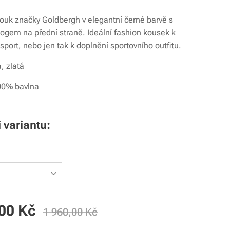
bouk značky Goldbergh v elegantní černé barvě s
ogem na přední straně. Ideální fashion kousek k
sport, nebo jen tak k doplnění sportovního outfitu.
, zlatá
100% bavlna
i variantu:
00
Kč
1 960,00
Kč