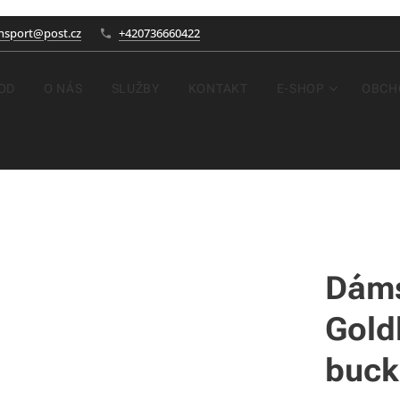
nsport@post.cz
+420736660422
OD
O NÁS
SLUŽBY
KONTAKT
E-SHOP
OBCH
Dáms
Gold
buck