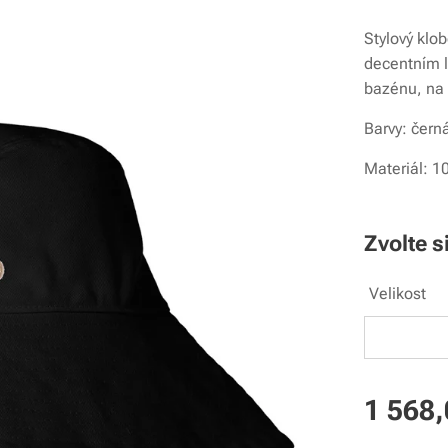
Stylový klo
decentním l
bazénu, na 
Barvy: černá
Materiál: 
Zvolte s
Velikost
1 568,