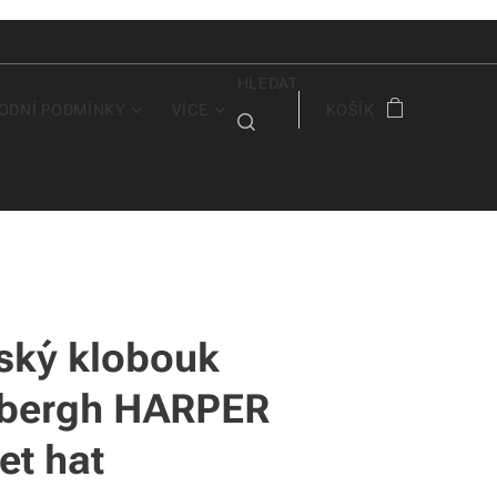
HLEDAT
ODNÍ PODMÍNKY
VÍCE
KOŠÍK
ký klobouk
bergh HARPER
et hat