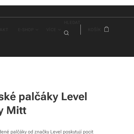
HLEDAT
AKT
E-SHOP
VÍCE
KOŠÍK
ké palčáky Level
y Mitt
ené palčáky od značky Level poskytují pocit