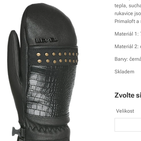
tepla, such
rukavice j
Primaloft a
Materiál 1:
Materiál 2: 
Barvy: čern
Skladem
Zvolte s
Velikost