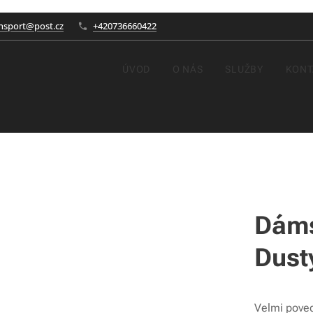
nsport@post.cz
+420736660422
ÚVOD
O NÁS
SLUŽBY
KONT
Dáms
Dust
Velmi poved