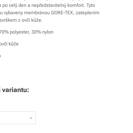
a po celý den a nepředstavitelný komfort. Tyto
sou vybaveny membránou GORE-TEX, zateplením
 svrškem z ovčí kůže.
 70% polyester, 30% nylon
ovčí kůže
á
i variantu: